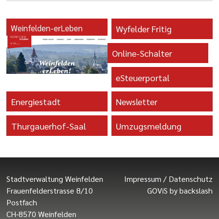
Weinfelden-erLeben
Wyfelder Fritig
Online-Schalter
eSteuerportal
Energiestadt
Newsletter
Thurgauerhof-Saal
Umzugsmeldung
Stadtverwaltung Weinfelden
Impressum
/
Datenschutz
Frauenfelderstrasse 8/10
GOViS
by
backslash
Postfach
CH-8570 Weinfelden