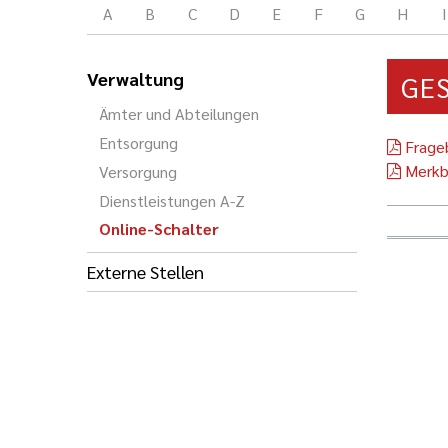
A
B
C
D
E
F
G
H
I
Verwaltung
GE
Ämter und Abteilungen
Entsorgung
Frage
Merkb
Versorgung
Dienstleistungen A-Z
Online-Schalter
Externe Stellen