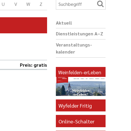
U
V
W
Z
Aktuell
Dienst­leis­tungen A–Z
Veranstaltungs­
kalender
Preis: gratis
Weinfelden-erLeben
Wyfelder Fritig
Online-Schalter