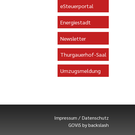
eSteuerportal
Energiestadt
Newsletter
Thurgauerhof-Saal
Umzugsmeldung
Impressum
/
Datenschutz
GOViS
by
backslash