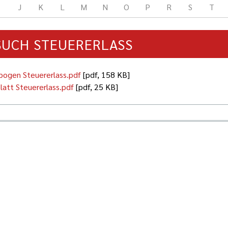
J
K
L
M
N
O
P
R
S
T
SUCH STEUERERLASS
bogen Steuererlass.pdf
[pdf, 158 KB]
latt Steuererlass.pdf
[pdf, 25 KB]