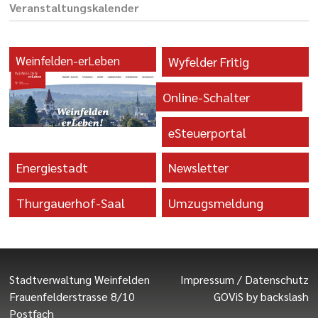
Veranstaltungs­kalender
Weinfelden-erLeben
Wyfelder Fritig
Online-Schalter
eSteuerportal
Energiestadt
Newsletter
Thurgauerhof-Saal
Umzugsmeldung
Stadtverwaltung Weinfelden
Impressum
/
Datenschutz
Frauenfelderstrasse 8/10
GOViS
by
backslash
Postfach