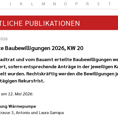
J
K
L
M
N
O
P
R
S
T
TLICHE PUBLIKATIONEN
2026
lte Baubewilligungen 2026, KW 20
adtrat und vom Bauamt erteilte Baubewilligungen w
ert, sofern entsprechende Anträge in der jeweiligen 
lt wurden. Rechtskräftig werden die Bewilligungen j
tägigen Rekursfrist.
t am 12. Mai 2026:
llung Wärmepumpe
trasse 3, Antonio und Laura Garrapa