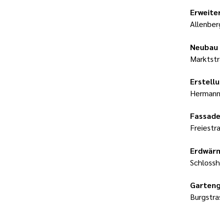
Erweite
Allenber
Neubau 
Marktstr
Erstell
Hermann
Fassade
Freiestra
Erdwär
Schlossh
Garteng
Burgstra