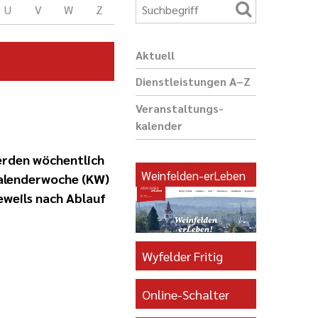
U
V
W
Z
Aktuell
Dienst­leis­tungen A–Z
Veranstaltungs­
kalender
erden wöchentlich
Weinfelden-erLeben
Kalenderwoche (KW)
eweils nach Ablauf
Wyfelder Fritig
Online-Schalter