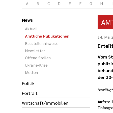
A
B
C
D
E
F
G
H
I
News
AM
Aktuell
Amtliche Publikationen
14. Mai 
Baustellenhinweise
Ertei
Newsletter
Vom St
Offene Stellen
publizi
Ukraine-Krise
behande
Medien
der 30-
Politik
bewillig
Portrait
Aufste
Wirtschaft/Immobilien
Einfangs