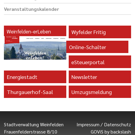
Veranstaltungs­kalender
Weinfelden-erLeben
Wyfelder Fritig
Online-Schalter
eSteuerportal
Energiestadt
Newsletter
Thurgauerhof-Saal
Umzugsmeldung
Stadtverwaltung Weinfelden
Impressum
/
Datenschutz
Frauenfelderstrasse 8/10
GOViS
by
backslash