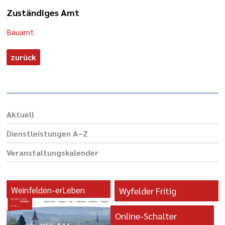
Zuständiges Amt
Bauamt
zurück
Aktuell
Dienst­leis­tungen A–Z
Veranstaltungs­kalender
Weinfelden-erLeben
Wyfelder Fritig
Online-Schalter