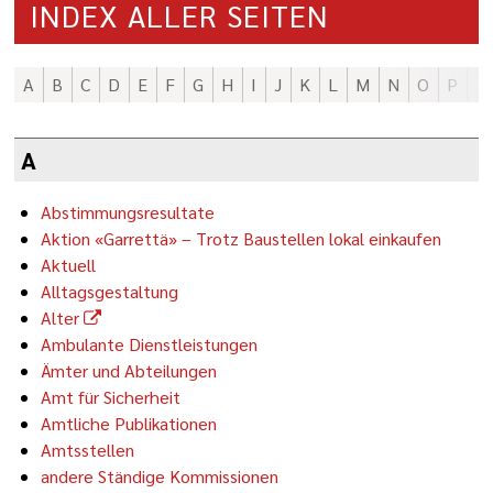
INDEX ALLER SEITEN
A
B
C
D
E
F
G
H
I
J
K
L
M
N
O
P
Q
A
Abstimmungsresultate
Aktion «Garrettä» – Trotz Baustellen lokal einkaufen
Aktuell
Alltagsgestaltung
Alter
Ambulante Dienstleistungen
Ämter und Abteilungen
Amt für Sicherheit
Amtliche Publikationen
Amtsstellen
andere Ständige Kommissionen