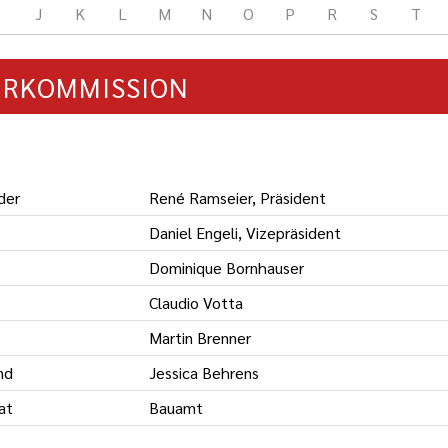
J
K
L
M
N
O
P
R
S
T
URKOMMISSION
der
René Ramseier, Präsident
Daniel Engeli, Vizepräsident
Dominique Bornhauser
Claudio Votta
Martin Brenner
nd
Jessica Behrens
at
Bauamt