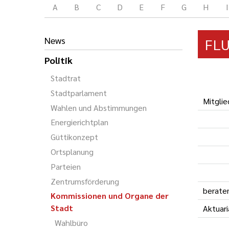
A
B
C
D
E
F
G
H
I
News
FL
Politik
Stadtrat
Stadtparlament
Mitglie
Wahlen und Abstimmungen
Energierichtplan
Güttikonzept
Ortsplanung
Parteien
Zentrumsförderung
berate
Kommissionen und Organe der
Stadt
Aktuari
Wahlbüro