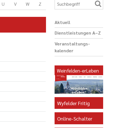
U
V
W
Z
Aktuell
Dienst­leis­tungen A–Z
Veranstaltungs­
kalender
Weinfelden-erLeben
Wyfelder Fritig
Online-Schalter