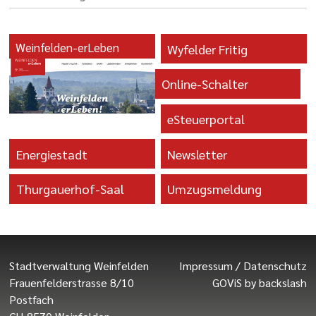
Weinfelden-erLeben
Wyfelder Fritig
Online-Schalter
eSteuerportal
Energiestadt
Newsletter
Thurgauerhof-Saal
Umzugsmeldung
Stadtverwaltung Weinfelden
Impressum
/
Datenschutz
Frauenfelderstrasse 8/10
GOViS
by
backslash
Postfach