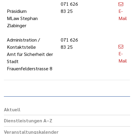
071 626
Präsidium
83 25
E-
MLaw Stephan
Mail
Zlabinger
Administration /
071 626
Kontaktstelle
83 25
E-
Amt für Sicherheit der
Mail
Stadt
Frauenfelderstrasse 8
Aktuell
Dienst­leis­tungen A–Z
Veranstaltungs­kalender