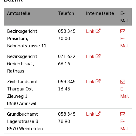
Amtsstelle
Telefon
Internetseite
E-
Mail
Bezirksgericht
058 345
Link
Präsidium,
70 00
E-
Bahnhofstrasse 12
Mail
Bezirksgericht
071 622
Link
Gerichtssaal,
66 16
Rathaus
Zivilstandsamt
058 345
Link
Thurgau Ost
16 45
E-
Zielweg 1
Mail
8580 Amriswil
Grundbuchamt
058 345
Link
Lagerstrasse 8
78 90
E-
8570 Weinfelden
Mail