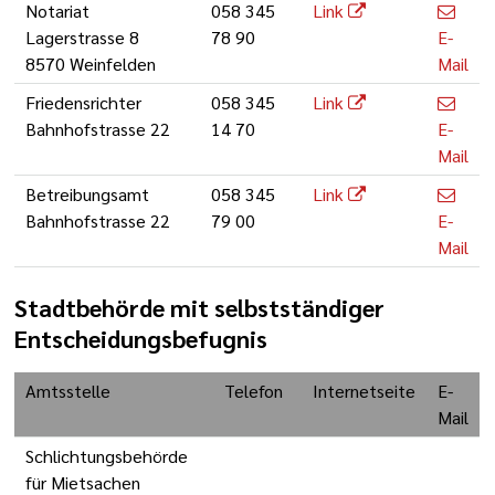
Notariat
058 345
Link
Lagerstrasse 8
78 90
E-
8570 Weinfelden
Mail
Friedensrichter
058 345
Link
Bahnhofstrasse 22
14 70
E-
Mail
Betreibungsamt
058 345
Link
Bahnhofstrasse 22
79 00
E-
Mail
Stadtbehörde mit selbstständiger
Entscheidungsbefugnis
Amtsstelle
Telefon
Internetseite
E-
Mail
Schlichtungsbehörde
für Mietsachen