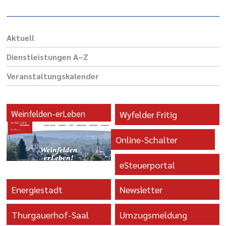
Aktuell
Dienst­leis­tungen A–Z
Veranstaltungs­kalender
Weinfelden-erLeben
Wyfelder Fritig
Online-Schalter
eSteuerportal
Energiestadt
Newsletter
Thurgauerhof-Saal
Umzugsmeldung