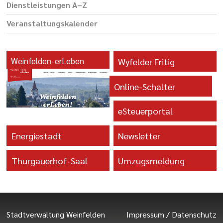
Dienst­leis­tungen A–Z
Veranstaltungs­kalender
Weinfelden-erLeben
Wyfelder Fritig
Online-Schalter
eSteuerportal
Energiestadt
Newsletter
Thurgauerhof-Saal
Umzugsmeldung
Stadtverwaltung Weinfelden
Impressum
/
Datenschutz