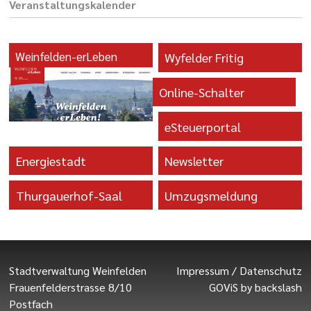
Veranstaltungs­kalender
Weinfelden-erLeben
Wyfelder Fritig
Online-Schalter
eSteuerportal
Energiestadt
Newsletter
Thurgauerhof-Saal
Umzugsmeldung
Stadtverwaltung Weinfelden
Impressum
/
Datenschutz
Frauenfelderstrasse 8/10
GOViS
by
backslash
Postfach